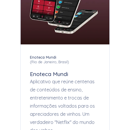
Enoteca Mundi
(
Rio de Janeiro, Brasil
)
Enoteca Mundi
Aplicativo que reúne centenas
de conteúdos de ensino,
entretenimento e trocas de
informações voltados para os
apreciadores de vinhos. Um
verdadeiro "Netflix" do mundo