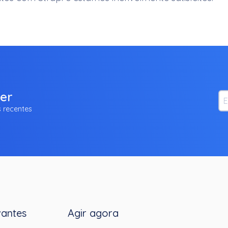
ter
Em
 recentes
vantes
Agir agora