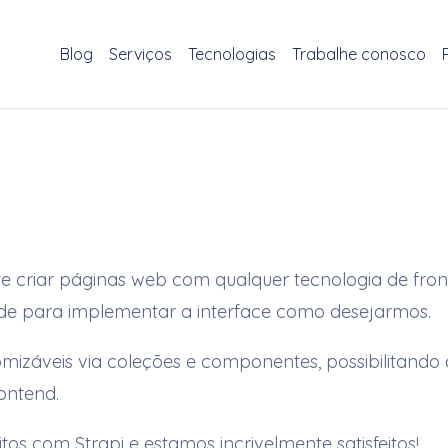
Blog
Serviços
Tecnologias
Trabalhe conosco
te criar páginas web com qualquer tecnologia de fro
dade para implementar a interface como desejarmos.
omizáveis via coleções e componentes, possibilitand
ontend.
tos com Strapi e estamos incrivelmente satisfeitos!