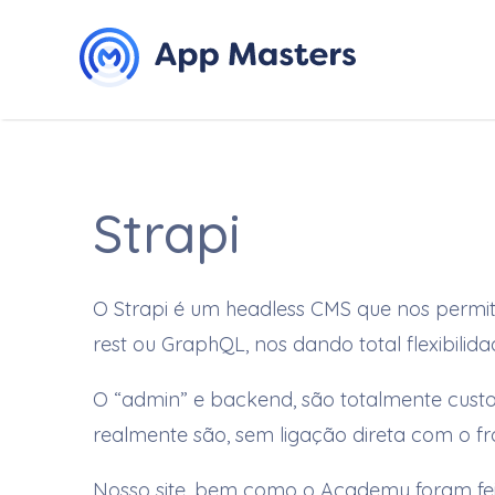
Strapi
O Strapi é um headless CMS que nos permi
rest ou GraphQL, nos dando total flexibili
O “admin” e backend, são totalmente cust
realmente são, sem ligação direta com o fr
Nosso site, bem como o
Academy
foram fei