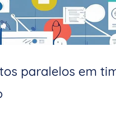
etos paralelos em ti
o