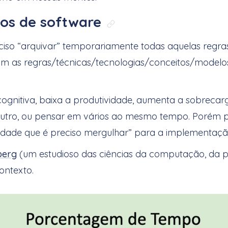
tos de software
Link direto para: 
ciso “arquivar” temporariamente todas aquelas regras
m as regras/técnicas/tecnologias/conceitos/modelos
gnitiva, baixa a produtividade, aumenta a sobrecar
 o outro, ou pensar em vários ao mesmo tempo. Porém
didade que é preciso mergulhar” para a implementaçã
berg
(um estudioso das ciências da computação, da p
ontexto.