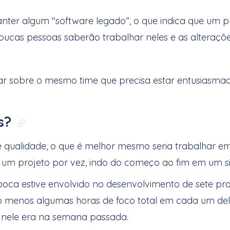
ter algum "software legado”, o que indica que um pr
oucas pessoas saberão trabalhar neles e as alteraçõ
r sobre o mesmo time que precisa estar entusiasmado
s?
Link direto para: Quantidade idea
de qualidade, o que é melhor mesmo seria trabalhar 
er um projeto por vez, indo do começo ao fim em um s
oca estive envolvido no desenvolvimento de sete proj
 ao menos algumas horas de foco total em cada um de
do nele era na semana passada.