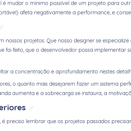
é mudar o mínimo possível de um projeto para outro,
uportável) afeta negativamente a performance, e con
Link direto para: Conhecimento e m
m nossos projetos. Que nosso designer se especializ
ue foi feito, que o desenvolvedor possa implementar 
ultar a concentração e aprofundamento nestes detalh
es, o quanto mais desejarem fazer um sistema perfei
manda aumenta e a sobrecarga se instaura, a motivação
eriores
Link direto para: Manutençã
é preciso lembrar que os projetos passados precisam 