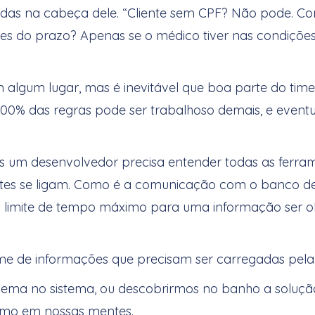
idas na cabeça dele. “Cliente sem CPF? Não pode. Co
es do prazo? Apenas se o médico tiver nas condições A 
 algum lugar, mas é inevitável que boa parte do time
r 100% das regras pode ser trabalhoso demais, e eve
s um desenvolvedor precisa entender todas as ferra
rtes se ligam. Como é a comunicação com o banco de 
al o limite de tempo máximo para uma informação ser o
.
lume de informações que precisam ser carregadas pela
ma no sistema, ou descobrirmos no banho a solução
smo em nossas mentes.